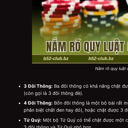
Nắm rõ quy luật
3 Đôi Thông:
Ba đôi thông có khả năng chặt đư
(còn gọi là 3 đôi thông đè).
4 Đôi Thông:
Bốn đôi thông là một bộ bài rất m
phân biệt chất đen hay đỏ), hoặc chặt được 3 đ
Tứ Quý:
Một bộ Tứ Quý có thể chặt được một câ
3 đôi thông và Tứ Quý nhỏ hơn.