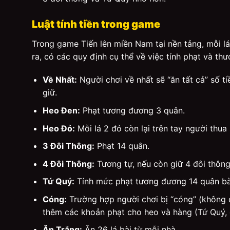
Luật tính tiền trong game
Trong game Tiến lên miền Nam tại nền tảng, mỗi lá c
ra, có các quy định cụ thể về việc tính phạt và th
Về Nhất:
Người chơi về nhất sẽ “ăn tất cả” số t
giữ.
Heo Đen:
Phạt tương đương 3 quân.
Heo Đỏ:
Mỗi lá 2 đỏ còn lại trên tay người thua
3 Đôi Thông:
Phạt 14 quân.
4 Đôi Thông:
Tương tự, nếu còn giữ 4 đôi thông,
Tứ Quý:
Tính mức phạt tương đương 14 quân bà
Cóng:
Trường hợp người chơi bị “cóng” (không đ
thêm các khoản phạt cho heo và hàng (Tứ Quý, 
Ăn Trắng:
Ăn 26 lá bài từ mỗi nhà.