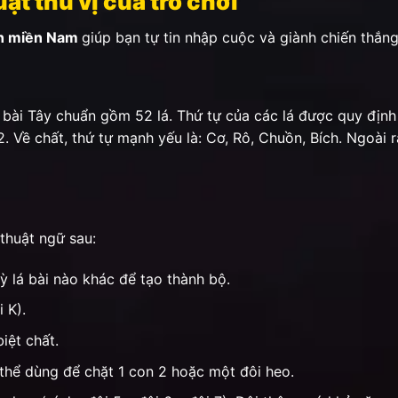
ật thú vị của trò chơi
ên miền Nam
giúp bạn tự tin nhập cuộc và giành chiến thắn
 bài Tây chuẩn gồm 52 lá. Thứ tự của các lá được quy định
 và 2. Về chất, thứ tự mạnh yếu là: Cơ, Rô, Chuồn, Bích. Ngoài 
thuật ngữ sau:
ỳ lá bài nào khác để tạo thành bộ.
 K).
iệt chất.
 thể dùng để chặt 1 con 2 hoặc một đôi heo.