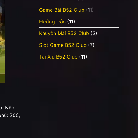
Tiết,
An
Game Bài B52 Club
(11)
Toàn
Hướng Dẫn
(11)
Khuyến Mãi B52 Club
(3)
Slot Game B52 Club
(7)
Tài Xỉu B52 Club
(11)
p. Nền
phú: 200,