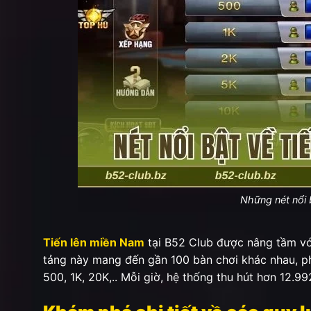
Những nét nổi 
Tiến lên miền Nam
tại B52 Club được nâng tầm vớ
tảng này mang đến gần 100 bàn chơi khác nhau, p
500, 1K, 20K,.. Mỗi giờ, hệ thống thu hút hơn 12.99