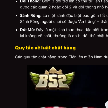
Đôi Thông:
Gồm 3 đôi trở lên có thứ tự liên tiếp
được các quân 2 hoặc đôi 2 và đôi thông nhỏ hơ
Sảnh Rồng:
Là một sảnh đặc biệt bao gồm tất c
Sảnh Rồng, người chơi sẽ được “Ăn trắng” – thắ
Đút Mù:
Đây là một hình thức thua đặc biệt tro
lại không về nhất, thường là do bị đối thủ chặt
Quy tắc về luật chặt hàng
Các quy tắc chặt hàng trong Tiến lên miền Nam đư