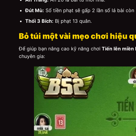
Đút Mù:
Số tiền phạt sẽ gấp 2 lần số lá bài còn
Thối 3 Bích:
Bị phạt 13 quân.
Bỏ túi một vài mẹo chơi hiệu 
Để giúp bạn nâng cao kỹ năng chơi
Tiến lên miền
chuyên gia: