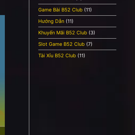
Tiết,
An
Game Bài B52 Club
(11)
Toàn
Hướng Dẫn
(11)
Khuyến Mãi B52 Club
(3)
Slot Game B52 Club
(7)
Tài Xỉu B52 Club
(11)