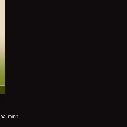
hác, mình