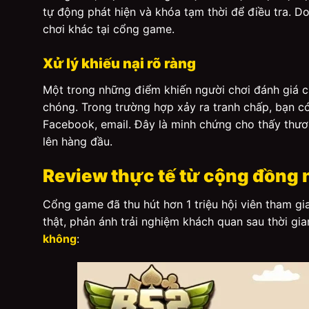
tự động phát hiện và khóa tạm thời để điều tra. Do
chơi khác tại cổng game.
Xử lý khiếu nại rõ ràng
Một trong những điểm khiến người chơi đánh giá c
chóng. Trong trường hợp xảy ra tranh chấp, bạn có 
Facebook, email. Đây là minh chứng cho thấy thươn
lên hàng đầu.
Review thực tế từ cộng đồng n
Cổng game đã thu hút hơn 1 triệu hội viên tham gi
thật, phản ánh trải nghiệm khách quan sau thời gi
không
: