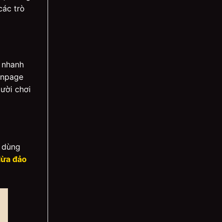
các trò
, nhanh
fanpage
ười chơi
i dùng
 lừa đảo