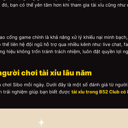
 đó, bạn có thể yên tâm hơn khi tham gia tài xỉu cũng như 
ao cổng game chính là khả năng xử lý khiếu nại minh bạch
thể liên hệ đội ngũ hỗ trợ qua nhiều kênh như: live chat, 
g hiệu không trốn tránh trách nhiệm, luôn đặt quyền lợi ng
gười chơi tài xỉu lâu năm
a chơi Sibo mỗi ngày. Dưới đây là một số đánh giá từ ngườ
an trải nghiệm giúp bạn biết được
tài xỉu trong B52 Club có