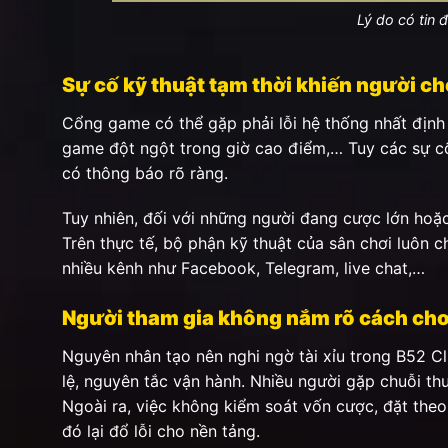
Lý do có tin 
Sự cố kỹ thuật tạm thời khiến người c
Cổng game có thể gặp phải lỗi hệ thống nhất định n
game đột ngột trong giờ cao điểm,… Tuy các sự c
có thông báo rõ ràng.
Tuy nhiên, đối với những người đang cược lớn hoặc 
Trên thực tế, bộ phận kỹ thuật của sân chơi luôn 
nhiều kênh như Facebook, Telegram, live chat,…
Người tham gia không nắm rõ cách chơ
Nguyên nhân tạo nên nghi ngờ tài xỉu trong B52 Cl
lệ, nguyên tắc vận hành. Nhiều người gặp chuỗi thu
Ngoài ra, việc không kiểm soát vốn cược, đặt the
đó lại đổ lỗi cho nền tảng.