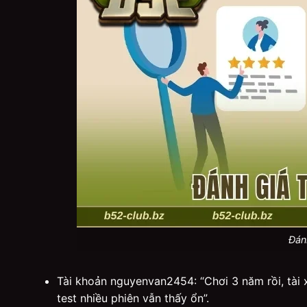
Đánh
Tài khoản nguyenvan2454: “Chơi 3 năm rồi, tài 
test nhiều phiên vẫn thấy ổn”.