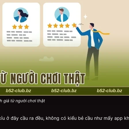
 giá từ người chơi thật
xỉu ở đây cầu ra đều, không có kiểu bẻ cầu như mấy app k