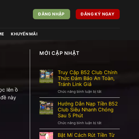
ĐĂNG NHẬP
ĐĂNG KÝ NGAY
ME
KHUYẾN MÃI
MỚI CẬP NHẬT
Truy Cập B52 Club Chính
Thức Đảm Bảo An Toàn,
Tránh Link Giả
ọc lên ồ
Chức năng bình luận bị tắt
ở
 đề này
Truy
Cập
Hướng Dẫn Nạp Tiền B52
B52
Club Siêu Nhanh Chóng
Club
Sau 5 Phút
Chính
Chức năng bình luận bị tắt
ở
Thức
Hướng
Đảm
Dẫn
Bảo
Bật Mí Cách Rút Tiền Từ
Nạp
An