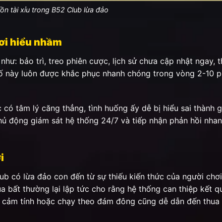
đồn tài xỉu trong B52 Club lừa đảo
hơi hiểu nhầm
hư: bảo trì, treo phiên cược, lịch sử chưa cập nhật ngay, 
ố này luôn được khắc phục nhanh chóng trong vòng 2-10 p
có tâm lý căng thẳng, tình huống ấy dễ bị hiểu sai thành gi
chủ động giám sát hệ thống 24/7 và tiếp nhận phản hồi nha
i
ub có lừa đảo con đến từ sự thiếu kiến thức của người chơi
a bất thường lại lập tức cho rằng hệ thống can thiệp kết q
o cảm tính hoặc chạy theo đám đông cũng dễ dẫn đến thua 