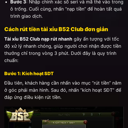
Bước 3
: Nhập chính xác số seri và mã thẻ vào trong
ô trống. Cuối cùng, nhấn “nạp tiền” để hoàn tất quá
trình giao dịch.
Cách rút tiền tài xỉu B52 Club đơn giản
Tài xỉu B52 Club nạp rút nhanh
gây ấn tượng với tốc
độ xử lý nhanh chóng, giúp người chơi nhận được tiền
thưởng chỉ trong vòng 3 phút. Dưới đây là quy trình
chuẩn:
Bước 1: Kích hoạt SDT
Đầu tiên, khách hàng cần nhấn vào mục “rút tiền” nằm
ở góc phải màn hình. Sau đó, nhấn “kích hoạt SĐT” để
đáp ứng điều kiện rút tiền.