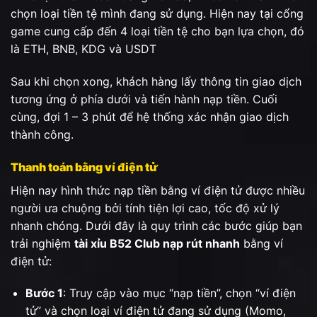
chọn loại tiền tệ mình đang sử dụng. Hiện nay tại cổng
game cung cấp đến 4 loại tiền tệ cho bạn lựa chọn, đó
là ETH, BNB, KDG và USDT
Sau khi chọn xong, khách hàng lấy thông tin giao dịch
tương ứng ở phía dưới và tiến hành nạp tiền. Cuối
cùng, đợi 1 – 3 phút để hệ thống xác nhận giao dịch
thành công.
Thanh toán bằng ví điện tử
Hiện nay hình thức nạp tiền bằng ví điện tử được nhiều
người ưa chuộng bởi tính tiện lợi cao, tốc độ xử lý
nhanh chóng. Dưới đây là quy trình các bước giúp bạn
trải nghiệm
tài xỉu B52 Club nạp rút nhanh
bằng ví
điện tử:
Bước 1
: Truy cập vào mục “nạp tiền”, chọn “ví điện
tử” và chọn loại ví điện tử đang sử dụng (Momo,