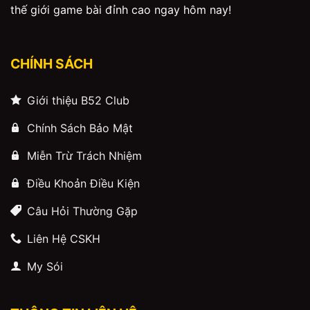
thế giới game bài đỉnh cao ngay hôm nay!
CHÍNH SÁCH
Giới thiệu B52 Club
Chính Sách Bảo Mật
Miễn Trừ Trách Nhiệm
Điều Khoản Điều Kiện
Câu Hỏi Thường Gặp
Liên Hệ CSKH
My Sói