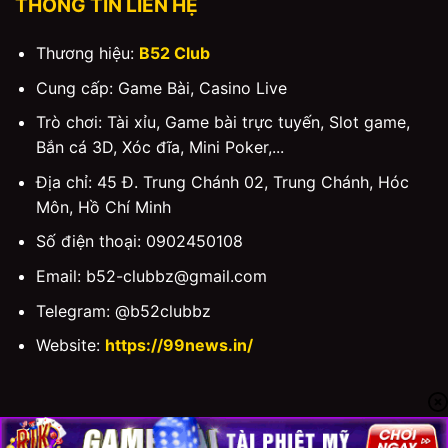
THÔNG TIN LIÊN HỆ
Thương hiệu:
B52 Club
Cung cấp: Game Bài, Casino Live
Trò chơi: Tài xỉu, Game bài trực tuyến, Slot game,
Bắn cá 3D, Xóc đĩa, Mini Poker,...
Địa chỉ:
45 Đ. Trung Chánh 02, Trung Chánh, Hóc
Môn, Hồ Chí Minh
Số điện thoại:
0902450108
Email:
b52-clubbz@gmail.com
Telegram: @b52clubbz
Website:
https://99news.in/