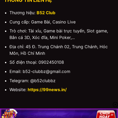
THÔNG TIN LIÊN HỆ
Thương hiệu:
B52 Club
Cung cấp: Game Bài, Casino Live
Trò chơi: Tài xỉu, Game bài trực tuyến, Slot game,
Bắn cá 3D, Xóc đĩa, Mini Poker,...
Địa chỉ:
45 Đ. Trung Chánh 02, Trung Chánh, Hóc
Môn, Hồ Chí Minh
Số điện thoại:
0902450108
Email:
b52-clubbz@gmail.com
Telegram: @b52clubbz
Website:
https://99news.in/