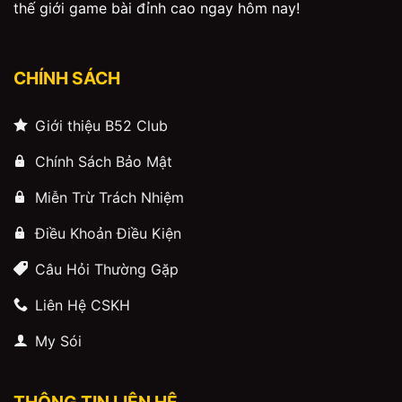
thế giới game bài đỉnh cao ngay hôm nay!
CHÍNH SÁCH
Giới thiệu B52 Club
Chính Sách Bảo Mật
Miễn Trừ Trách Nhiệm
Điều Khoản Điều Kiện
Câu Hỏi Thường Gặp
Liên Hệ CSKH
My Sói