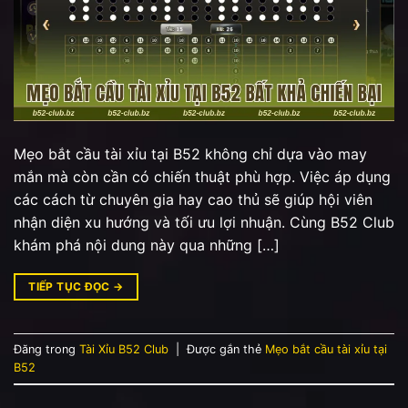
Mẹo bắt cầu tài xỉu tại B52 không chỉ dựa vào may
mắn mà còn cần có chiến thuật phù hợp. Việc áp dụng
các cách từ chuyên gia hay cao thủ sẽ giúp hội viên
nhận diện xu hướng và tối ưu lợi nhuận. Cùng B52 Club
khám phá nội dung này qua những […]
TIẾP TỤC ĐỌC
→
Đăng trong
Tài Xỉu B52 Club
|
Được gắn thẻ
Mẹo bắt cầu tài xỉu tại
B52