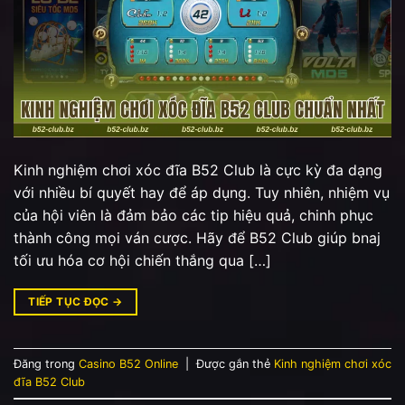
Kinh nghiệm chơi xóc đĩa B52 Club là cực kỳ đa dạng
với nhiều bí quyết hay để áp dụng. Tuy nhiên, nhiệm vụ
của hội viên là đảm bảo các tip hiệu quả, chinh phục
thành công mọi ván cược. Hãy để B52 Club giúp bnaj
tối ưu hóa cơ hội chiến thắng qua […]
TIẾP TỤC ĐỌC
→
Đăng trong
Casino B52 Online
|
Được gắn thẻ
Kinh nghiệm chơi xóc
đĩa B52 Club