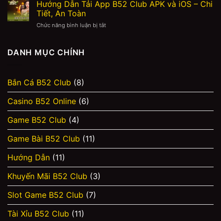
Dẫn
Hướng Dẫn Tải App B52 Club APK và iOS – Chi
B52
Phút
Đăng
Club
Tiết, An Toàn
Nhập
An
Chức năng bình luận bị tắt
ở
B52
Toàn,
Hướng
Club
Nhanh
Dẫn
Cực
Chóng
Tải
DANH MỤC CHÍNH
Nhanh
App
Và
B52
Xử
Club
Lý
Bắn Cá B52 Club
(8)
APK
Lỗi
và
Casino B52 Online
(6)
iOS
–
Chi
Game B52 Club
(4)
Tiết,
An
Game Bài B52 Club
(11)
Toàn
Hướng Dẫn
(11)
Khuyến Mãi B52 Club
(3)
Slot Game B52 Club
(7)
Tài Xỉu B52 Club
(11)