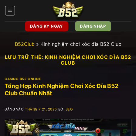
Bỏ
qua
nội
dung
ĐĂNG KÝ NGAY
ĐĂNG NHẬP
B52Club
»
Kinh nghiệm chơi xóc đĩa B52 Club
LƯU TRỮ THẺ:
KINH NGHIỆM CHƠI XÓC ĐĨA B52
CLUB
CASINO B52 ONLINE
Tổng Hợp Kinh Nghiệm Chơi Xóc Đĩa B52
Club Chuẩn Nhất
ĐĂNG VÀO
THÁNG 7 21, 2025
BỞI
SEO