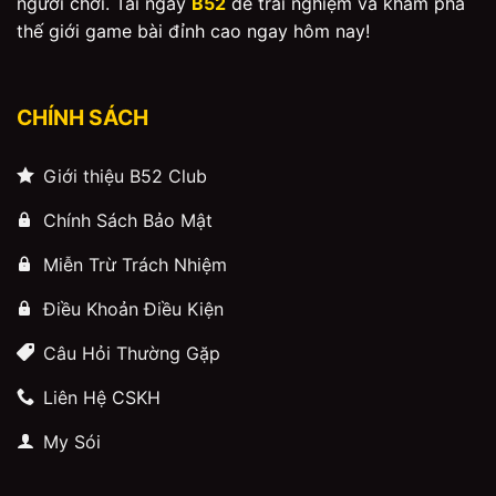
người chơi. Tải ngay
B52
để trải nghiệm và khám phá
thế giới game bài đỉnh cao ngay hôm nay!
CHÍNH SÁCH
Giới thiệu B52 Club
Chính Sách Bảo Mật
Miễn Trừ Trách Nhiệm
Điều Khoản Điều Kiện
Câu Hỏi Thường Gặp
Liên Hệ CSKH
My Sói