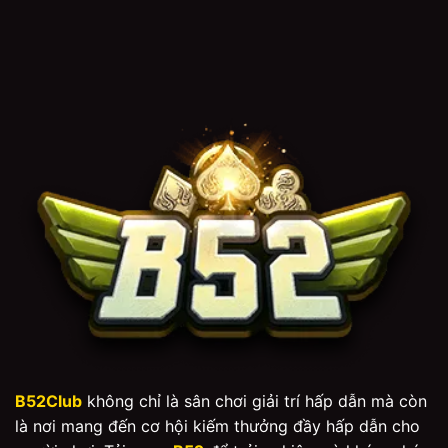
B52Club
không chỉ là sân chơi giải trí hấp dẫn mà còn
là nơi mang đến cơ hội kiếm thưởng đầy hấp dẫn cho