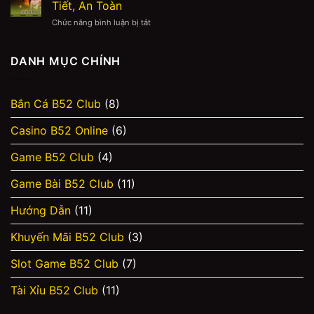
Đăng
Club
Tiết, An Toàn
Nhập
An
Chức năng bình luận bị tắt
ở
B52
Toàn,
Hướng
Club
Nhanh
Dẫn
Cực
Chóng
Tải
DANH MỤC CHÍNH
Nhanh
App
Và
B52
Xử
Club
Lý
Bắn Cá B52 Club
(8)
APK
Lỗi
và
Casino B52 Online
(6)
iOS
–
Chi
Game B52 Club
(4)
Tiết,
An
Game Bài B52 Club
(11)
Toàn
Hướng Dẫn
(11)
Khuyến Mãi B52 Club
(3)
Slot Game B52 Club
(7)
Tài Xỉu B52 Club
(11)