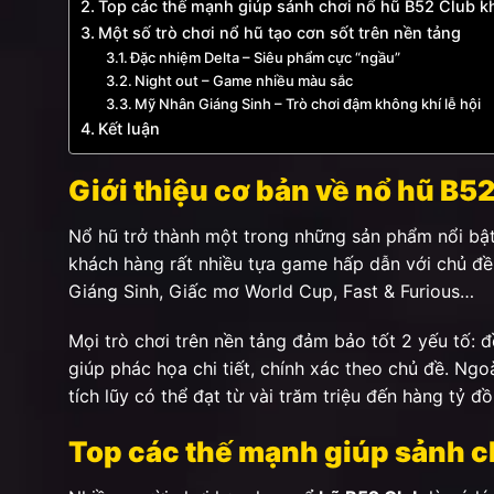
Top các thế mạnh giúp sảnh chơi nổ hũ B52 Club kh
Một số trò chơi nổ hũ tạo cơn sốt trên nền tảng
Đặc nhiệm Delta – Siêu phẩm cực “ngầu”
Night out – Game nhiều màu sắc
Mỹ Nhân Giáng Sinh – Trò chơi đậm không khí lễ hội
Kết luận
Giới thiệu cơ bản về nổ hũ B5
Nổ hũ trở thành một trong những sản phẩm nổi bậ
khách hàng rất nhiều tựa game hấp dẫn với chủ đề
Giáng Sinh, Giấc mơ World Cup, Fast & Furious…
Mọi trò chơi trên nền tảng đảm bảo tốt 2 yếu tố:
giúp phác họa chi tiết, chính xác theo chủ đề. Ngo
tích lũy có thể đạt từ vài trăm triệu đến hàng tỷ đồ
Top các thế mạnh giúp sảnh c