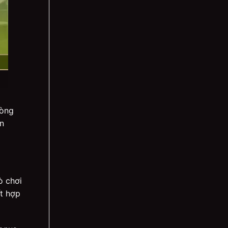
vòng
ận
ò chơi
ết hợp