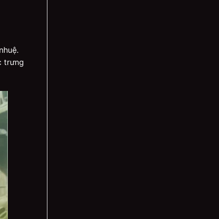
nhuệ.
c trưng