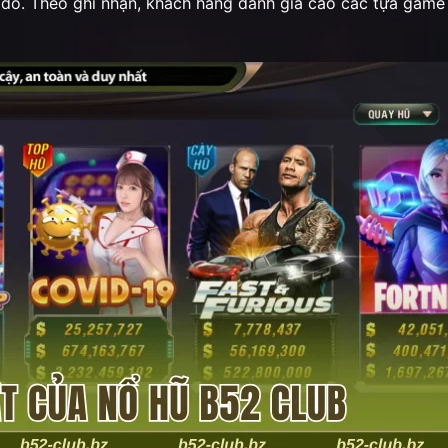
 do. Theo ghi nhận, khách hàng đánh giá cao các tựa game 