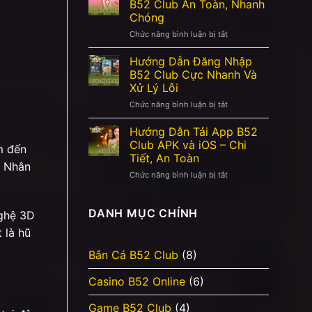
B52 Club An Toàn, Nhanh
Tiền
Toàn,
Chóng
B52
Tránh
Chức năng bình luận bị tắt
ở
Club
Link
Bật
Siêu
Giả
Mí
Nhanh
Hướng Dẫn Đăng Nhập
Cách
Chóng
B52 Club Cực Nhanh Và
Rút
Sau
Xử Lý Lỗi
Tiền
5
Chức năng bình luận bị tắt
ở
Từ
Phút
Hướng
B52
Dẫn
Club
Hướng Dẫn Tải App B52
Đăng
An
Club APK và iOS – Chi
m đến
Nhập
Toàn,
Tiết, An Toàn
B52
Nhanh
ỹ Nhân
Chức năng bình luận bị tắt
ở
Club
Chóng
Hướng
Cực
Dẫn
Nhanh
Tải
DANH MỤC CHÍNH
Và
nghệ 3D
App
Xử
 là hũ
B52
Lý
Club
Lỗi
Bắn Cá B52 Club
(8)
APK
và
Casino B52 Online
(6)
iOS
–
Chi
Game B52 Club
(4)