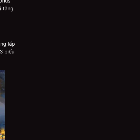
Bonus
ị tăng
ông lấp
3 biểu