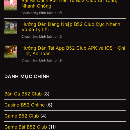
Bật Mí Cách Rút Tiền Từ B52 Club An Toàn,
Nạp
Bảo
Nhanh Chóng
Tiền
An
Chức năng bình luận bị tắt
ở
B52
Toàn,
Bật
Club
Tránh
Mí
Hướng Dẫn Đăng Nhập B52 Club Cực Nhanh
Siêu
Link
Cách
Nhanh
Và Xử Lý Lỗi
Giả
Rút
Chóng
Chức năng bình luận bị tắt
ở
Tiền
Sau
Hướng
Từ
5
Dẫn
Hướng Dẫn Tải App B52 Club APK và iOS – Chi
B52
Phút
Đăng
Club
Tiết, An Toàn
Nhập
An
Chức năng bình luận bị tắt
ở
B52
Toàn,
Hướng
Club
Nhanh
Dẫn
Cực
Chóng
Tải
DANH MỤC CHÍNH
Nhanh
App
Và
B52
Xử
Club
Lý
Bắn Cá B52 Club
(8)
APK
Lỗi
và
Casino B52 Online
(6)
iOS
–
Chi
Game B52 Club
(4)
Tiết,
An
Game Bài B52 Club
(11)
Toàn