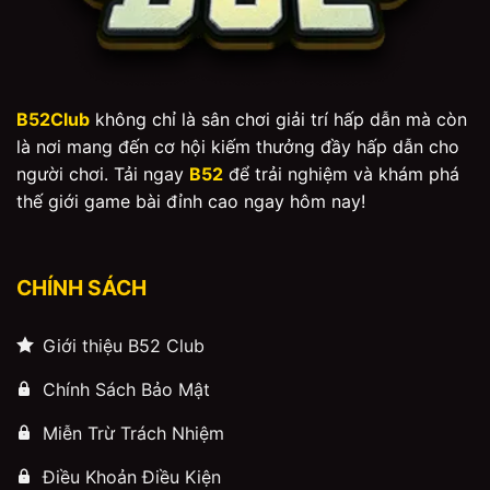
B52Club
không chỉ là sân chơi giải trí hấp dẫn mà còn
là nơi mang đến cơ hội kiếm thưởng đầy hấp dẫn cho
người chơi. Tải ngay
B52
để trải nghiệm và khám phá
thế giới game bài đỉnh cao ngay hôm nay!
CHÍNH SÁCH
Giới thiệu B52 Club
Chính Sách Bảo Mật
Miễn Trừ Trách Nhiệm
Điều Khoản Điều Kiện