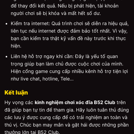
để thay đổi kết quả. Nếu bị phát hiện, tài khoản
người chơi sẽ bị khóa và mất hết số dư.
Kiểm tra internet: Quá trình chơi sẽ diễn ra hiệu quả,
liên tục nếu internet được đảm bảo tốt nhất. Vì vậy,
bạn cần kiểm tra thật kỹ vấn đề này trước khi thực
hiện.
Liên hệ hỗ trợ ngay khi cần: Đây là yếu tố quan
trọng giúp bạn làm chủ được cuộc chơi của mình.
Hiện cổng game cung cấp nhiều kênh hỗ trợ tiện lợi
như live chat, hotline, Tele…
Kết luận
Hy vọng các
kinh nghiệm chơi xóc đĩa B52 Club
trên
đã giúp bạn tự tin để tham gia. Hãy luôn tuân thủ đúng
các lưu ý được cung cấp để có trải nghiệm an toàn và
thú vị. Chúc bạn may mắn và gặt hái được những phần
thưởng lớn tại B52 Club.