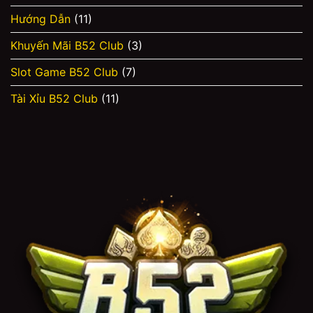
Hướng Dẫn
(11)
Khuyến Mãi B52 Club
(3)
Slot Game B52 Club
(7)
Tài Xỉu B52 Club
(11)