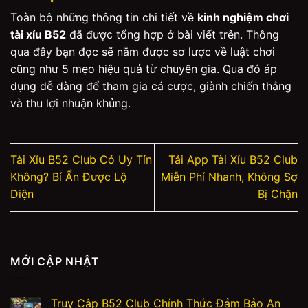
Toàn bộ những thông tin chi tiết về
kinh nghiệm chơi
tài xỉu B52
đã được tổng hợp ở bài viết trên. Thông
qua đây bạn đọc sẽ nắm được sơ lược về luật chơi
cũng như 5 mẹo hiệu quả từ chuyên gia. Qua đó áp
dụng dễ dàng để tham gia cá cược, giành chiến thắng
và thu lợi nhuận khủng.
Tài Xỉu B52 Club Có Uy Tín
Tải App Tài Xỉu B52 Club
Không? Bí Ẩn Được Lộ
Miễn Phí Nhanh, Không Sợ
Diện
Bị Chặn
MỚI CẬP NHẬT
Truy Cập B52 Club Chính Thức Đảm Bảo An