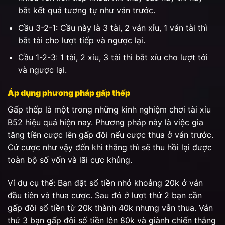
bắt kết quả tương tự như ván trước.
Cầu 3-2-1: Cầu này là 3 tài, 2 ván xỉu, 1 ván tài thì
bắt tài cho lượt tiếp và ngược lại.
Cầu 1-2-3: 1 tài, 2 xỉu, 3 tài thì bắt xỉu cho lượt tới
và ngược lại.
Áp dụng phương pháp gấp thếp
Gấp thếp là một trong những kinh nghiệm chơi tài xỉu
B52 hiệu quả hiện nay. Phương pháp này là việc gia
tăng tiền cược lên gấp đôi nếu cược thua ở ván trước.
Cứ cược như vậy đến khi thắng thì sẽ thu hồi lại được
toàn bộ số vốn và lãi cực khủng.
Ví dụ cụ thể: Bạn đặt số tiền nhỏ khoảng 20k ở ván
đầu tiên và thua cược. Sau đó ở lượt thứ 2 bạn cần
gấp đôi số tiền từ 20k thành 40k nhưng vẫn thua. Ván
thứ 3 bạn gấp đôi số tiền lên 80k và giành chiến thắng