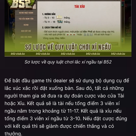
Sơ lược về quy luật chơi lắc xí ngầu tại B52
Để bắt đầu game thì dealer sẽ sử dụng bộ dụng cụ để
lắc xúc xắc rồi đặt xuống bàn. Sau đó, tất cả những
người tham gia sẽ đưa ra dự đoán cược vào cửa Tài
hoặc Xỉu. Kết quả sẽ là tài nếu tổng điểm 3 viên xí
ngầu nằm trong khoảng từ 11-17. Kết quả là xỉu nếu
tổng điểm 3 viên xí ngầu từ 3-10. Nếu đặt cược đúng
với kết quả thì sẽ giành được chiến thắng và có
thưởng.