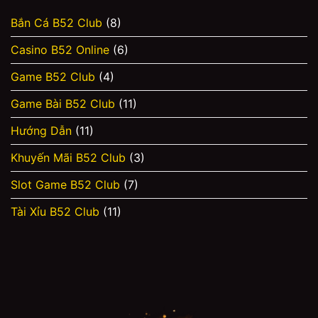
B52
Xử
Club
Lý
Bắn Cá B52 Club
(8)
APK
Lỗi
và
Casino B52 Online
(6)
iOS
–
Chi
Game B52 Club
(4)
Tiết,
An
Game Bài B52 Club
(11)
Toàn
Hướng Dẫn
(11)
Khuyến Mãi B52 Club
(3)
Slot Game B52 Club
(7)
Tài Xỉu B52 Club
(11)