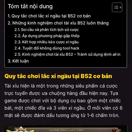
Tóm tắt nội dung
Quy tắc chơi lắc xí ngầu tại B52 cơ bản
Những kinh nghiệm chơi tài xỉu B52 luôn thắng
Soi cầu và phân tích lịch sử cược
Áp dụng phương pháp gấp thếp
Kết hợp nhiều kèo cược xí ngầu
Tuyệt đối không dùng tool hack
Kinh nghiệm chơi tài xỉu B52 – Tránh sử dụng lệnh all in
Kết luận
Quy tắc chơi lắc xí ngầu tại B52 cơ bản
Tài xỉu hiện là một trong những siêu phẩm cá cược
trực tuyến được ưa chuộng hàng đầu hiện nay. Tựa
game được chơi với bộ dụng cụ bao gồm một chiếc
bát, một chiếc đĩa và 3 viên xí ngầu. Ở mỗi viên có 6
mặt sẽ được đánh dấu tương ứng từ 1-6 chấm tròn.