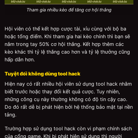
Tham gia nhiều kèo để tăng cơ hội thắng
Hội viên có thể kết hợp cược tài, xỉu cùng với bộ ba
hoặc tổng điểm. Khi tham gia hai kèo chính thì bạn sẽ
nắm trong tay 50% cơ hội thắng. Kết hợp thêm các
kèo khác thì tỷ lệ thắng cao hơn và tỷ lệ thưởng cũng
hấp dẫn hơn.
Tuyệt đối không dùng tool hack
Hiện nay có rất nhiều hội viên sử dụng tool hack nhằm
biết trước hoặc thay đổi kết quả cược. Tuy nhiên,
những công cụ này thường không có độ tin cậy cao.
Do đó rất dễ bị phát hiện bởi hệ thống bảo mật tại nền
tảng.
Trường hợp sử dụng tool hack còn vi phạm chính sách
của cổng game. Khi bị phát hiện sử dụng thì người