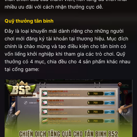
nhiều ưu đãi với cách nhận thưởng cực dễ.
Quỹ thưởng tân binh
Đây là loại khuyến mãi dành riêng cho những người
chơi mới đăng ký tài khoản tại thương hiệu. Mục đích
chính là chào mừng và tạo điều kiện cho tân binh có
vốn liếng khởi nghiệp khi tham gia các trò chơi. Quỹ
thưởng có 4 mục, chia đều cho 4 sản phẩm khác nhau
tại cổng game: