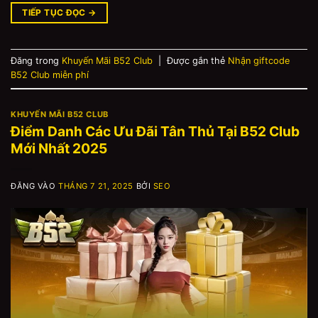
TIẾP TỤC ĐỌC
→
Đăng trong
Khuyến Mãi B52 Club
|
Được gắn thẻ
Nhận giftcode
B52 Club miễn phí
KHUYẾN MÃI B52 CLUB
Điểm Danh Các Ưu Đãi Tân Thủ Tại B52 Club
Mới Nhất 2025
ĐĂNG VÀO
THÁNG 7 21, 2025
BỞI
SEO