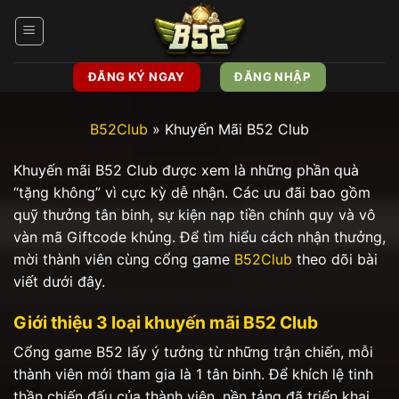
Bỏ
qua
nội
dung
ĐĂNG KÝ NGAY
ĐĂNG NHẬP
B52Club
»
Khuyến Mãi B52 Club
Khuyến mãi B52 Club được xem là những phần quà
“tặng không” vì cực kỳ dễ nhận. Các ưu đãi bao gồm
quỹ thưởng tân binh, sự kiện nạp tiền chính quy và vô
vàn mã Giftcode khủng. Để tìm hiểu cách nhận thưởng,
mời thành viên cùng cổng game
B52Club
theo dõi bài
viết dưới đây.
Giới thiệu 3 loại khuyến mãi B52 Club
Cổng game B52 lấy ý tưởng từ những trận chiến, mỗi
thành viên mới tham gia là 1 tân binh. Để khích lệ tinh
thần chiến đấu của thành viên, nền tảng đã triển khai