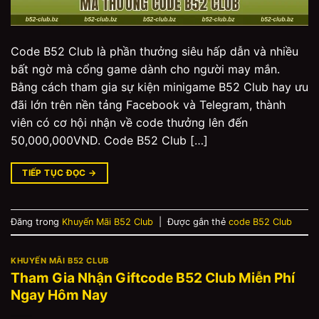
Code B52 Club là phần thưởng siêu hấp dẫn và nhiều
bất ngờ mà cổng game dành cho người may mắn.
Bằng cách tham gia sự kiện minigame B52 Club hay ưu
đãi lớn trên nền tảng Facebook và Telegram, thành
viên có cơ hội nhận về code thưởng lên đến
50,000,000VND. Code B52 Club […]
TIẾP TỤC ĐỌC
→
Đăng trong
Khuyến Mãi B52 Club
|
Được gắn thẻ
code B52 Club
KHUYẾN MÃI B52 CLUB
Tham Gia Nhận Giftcode B52 Club Miễn Phí
Ngay Hôm Nay