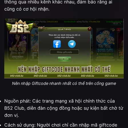
thông qua nhiều kênh khác nhau, đảm bảo rằng ai
cũng có cơ hội nhận.
Nên nhập Giftcode nhanh nhất có thể trên cổng game
Nguồn phát: Các trang mạng xã hội chính thức của
B52 Club, diễn đàn cộng đồng hoặc sự kiện bất chờ từ
đơn vị.
Cách sử dụng: Người chơi chỉ cần nhập mã giftcode