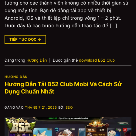
tưởng cho các thành viên không có nhiều thời gian sử
dụng máy tính. Bạn dễ dàng tải app về thiết bị
Android, iOS và thiết lập chỉ trong vòng 1 – 2 phút.
Dưới đây là các bước hướng dẫn thao tác để […]
TIẾP TỤC ĐỌC
→
Đăng trong
Hướng Dẫn
|
Được gắn thẻ
download B52 Club
HƯỚNG DẪN
Hướng Dẫn Tải B52 Club Mobi Và Cách Sử
Dụng Chuẩn Nhất
ĐĂNG VÀO
THÁNG 7 21, 2025
BỞI
SEO