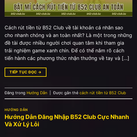
Cách rút tiền từ B52 Club về tài khoản cá nhân sao
cho nhanh chóng và an toàn nhất? Là một trong những
đề tài được nhiều người chơi quan tâm khi tham gia
trải nghiệm game xanh chín. Để có thể nắm rõ cách
tiến hành các phương thức nhận thưởng về tay và […]
TIẾP TỤC ĐỌC
→
Đăng trong
Hướng Dẫn
|
Được gắn thẻ
cách rút tiền từ B52 Club
HƯỚNG DẪN
Hướng Dẫn Đăng Nhập B52 Club Cực Nhanh
Và Xử Lý Lỗi