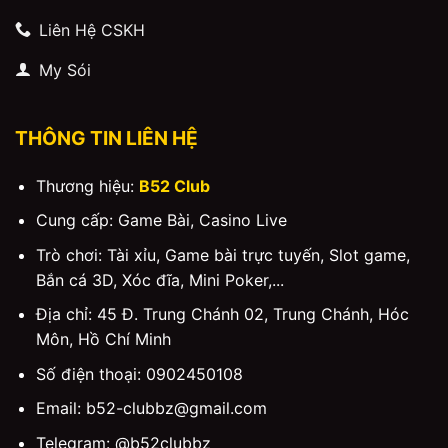
Liên Hệ CSKH
My Sói
THÔNG TIN LIÊN HỆ
Thương hiệu:
B52 Club
Cung cấp: Game Bài, Casino Live
Trò chơi: Tài xỉu, Game bài trực tuyến, Slot game,
Bắn cá 3D, Xóc đĩa, Mini Poker,...
Địa chỉ:
45 Đ. Trung Chánh 02, Trung Chánh, Hóc
Môn, Hồ Chí Minh
Số điện thoại:
0902450108
Email:
b52-clubbz@gmail.com
Telegram: @b52clubbz