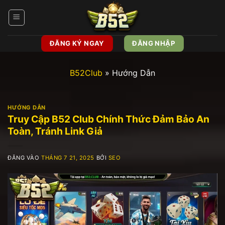
Bỏ
qua
nội
dung
ĐĂNG KÝ NGAY
ĐĂNG NHẬP
B52Club
»
Hướng Dẫn
HƯỚNG DẪN
Truy Cập B52 Club Chính Thức Đảm Bảo An
Toàn, Tránh Link Giả
ĐĂNG VÀO
THÁNG 7 21, 2025
BỞI
SEO