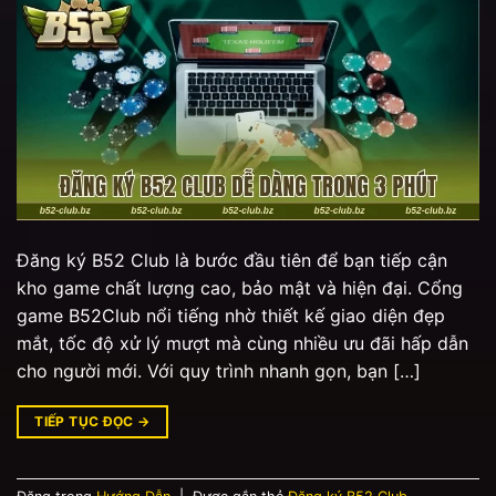
Đăng ký B52 Club là bước đầu tiên để bạn tiếp cận
kho game chất lượng cao, bảo mật và hiện đại. Cổng
game B52Club nổi tiếng nhờ thiết kế giao diện đẹp
mắt, tốc độ xử lý mượt mà cùng nhiều ưu đãi hấp dẫn
cho người mới. Với quy trình nhanh gọn, bạn […]
TIẾP TỤC ĐỌC
→