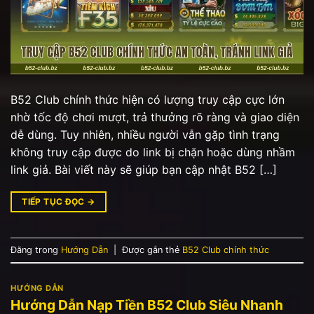
B52 Club chính thức hiện có lượng truy cập cực lớn
nhờ tốc độ chơi mượt, trả thưởng rõ ràng và giao diện
dễ dùng. Tuy nhiên, nhiều người vẫn gặp tình trạng
không truy cập được do link bị chặn hoặc dùng nhầm
link giả. Bài viết này sẽ giúp bạn cập nhật B52 […]
TIẾP TỤC ĐỌC
→
Đăng trong
Hướng Dẫn
|
Được gắn thẻ
B52 Club chính thức
HƯỚNG DẪN
Hướng Dẫn Nạp Tiền B52 Club Siêu Nhanh