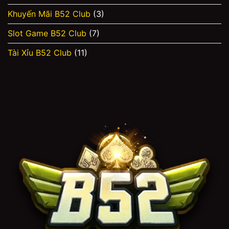
Khuyến Mãi B52 Club
(3)
Slot Game B52 Club
(7)
Tài Xỉu B52 Club
(11)