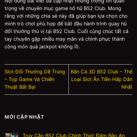
Nội dung bài viết đã cập nhật những thông tin quan
trọng về chuyên mục game nổ hũ B52 Club. Mong
rằng với những chia sẻ này đã giúp bạn lựa chọn cho
mình trò chơi phù hợp để bắt đầu hành trình quay hũ
đổi thưởng thú vị tại B52 Club. Cuối cùng chúc tất cả
tay chuyên gặp nhiều may mắn và chinh phục thành
công món quà jackpot khổng lồ.
Slot Đổi Thưởng Dễ Trúng
Bắn Cá 3D B52 Club – Thể
– Top Game Và Chiến
Loại Slot Ăn Tiền Hấp Dẫn
Thuật Bất Bại
Nhất
MỚI CẬP NHẬT
Truy Cập B52 Club Chính Thức Đảm Bảo An