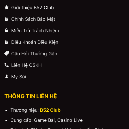
Giới thiệu B52 Club
Chính Sách Bảo Mật
Miễn Trừ Trách Nhiệm
Điều Khoản Điều Kiện
Câu Hỏi Thường Gặp
Liên Hệ CSKH
My Sói
THÔNG TIN LIÊN HỆ
Thương hiệu:
B52 Club
Cung cấp: Game Bài, Casino Live