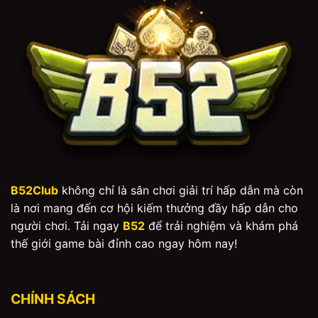
B52Club
không chỉ là sân chơi giải trí hấp dẫn mà còn
là nơi mang đến cơ hội kiếm thưởng đầy hấp dẫn cho
người chơi. Tải ngay
B52
để trải nghiệm và khám phá
thế giới game bài đỉnh cao ngay hôm nay!
CHÍNH SÁCH