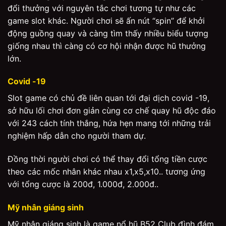
đổi thưởng với nguyên tắc chơi tương tự như các
game slot khác. Người chơi sẽ ấn nút “spin” để khởi
động guồng quay và càng tìm thấy nhiều biểu tượng
giống nhau thì càng có cơ hội nhận được hũ thưởng
lớn.
Covid -19
Slot game có chủ đề liên quan tới đại dịch covid -19,
sở hữu lối chơi đơn giản cùng cơ chế quay hũ độc đáo
với 243 cách tính thắng, hứa hẹn mang tới những trải
nghiệm hấp dẫn cho người tham dự.
Đồng thời người chơi có thể thay đổi tổng tiền cược
theo các mốc nhân khác nhau x1,x5,x10.. tương ứng
với tổng cược là 200đ, 1.000đ, 2.000đ..
Mỹ nhân giáng sinh
Mỹ nhân giáng sinh là game nổ hũ B52 Club đình đám