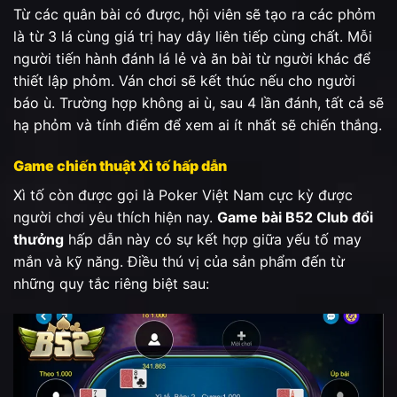
Từ các quân bài có được, hội viên sẽ tạo ra các phỏm
là từ 3 lá cùng giá trị hay dây liên tiếp cùng chất. Mỗi
người tiến hành đánh lá lẻ và ăn bài từ người khác để
thiết lập phỏm. Ván chơi sẽ kết thúc nếu cho người
báo ù. Trường hợp không ai ù, sau 4 lần đánh, tất cả sẽ
hạ phỏm và tính điểm để xem ai ít nhất sẽ chiến thắng.
Game chiến thuật Xì tố hấp dẫn
Xì tố còn được gọi là Poker Việt Nam cực kỳ được
người chơi yêu thích hiện nay.
Game bài B52 Club đổi
thưởng
hấp dẫn này có sự kết hợp giữa yếu tố may
mắn và kỹ năng. Điều thú vị của sản phẩm đến từ
những quy tắc riêng biệt sau: