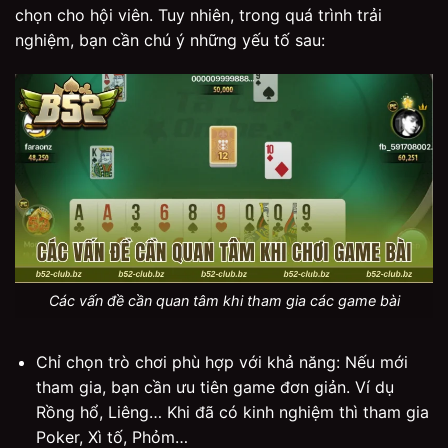
chọn cho hội viên. Tuy nhiên, trong quá trình trải
nghiệm, bạn cần chú ý những yếu tố sau:
Các vấn đề cần quan tâm khi tham gia các game bài
Chỉ chọn trò chơi phù hợp với khả năng: Nếu mới
tham gia, bạn cần ưu tiên game đơn giản. Ví dụ
Rồng hổ, Liêng… Khi đã có kinh nghiệm thì tham gia
Poker, Xì tố, Phỏm…