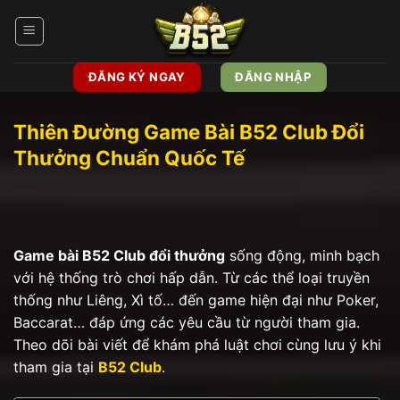
Bỏ
qua
nội
dung
ĐĂNG KÝ NGAY
ĐĂNG NHẬP
Thiên Đường Game Bài B52 Club Đổi
Thưởng Chuẩn Quốc Tế
Game bài B52 Club đổi thưởng
sống động, minh bạch
với hệ thống trò chơi hấp dẫn. Từ các thể loại truyền
thống như Liêng, Xì tố… đến game hiện đại như Poker,
Baccarat… đáp ứng các yêu cầu từ người tham gia.
Theo dõi bài viết để khám phá luật chơi cùng lưu ý khi
tham gia tại
B52 Club
.