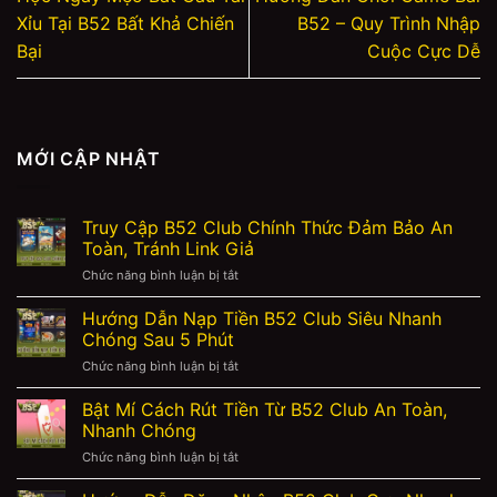
Xỉu Tại B52 Bất Khả Chiến
B52 – Quy Trình Nhập
Bại
Cuộc Cực Dễ
MỚI CẬP NHẬT
Truy Cập B52 Club Chính Thức Đảm Bảo An
Toàn, Tránh Link Giả
Chức năng bình luận bị tắt
ở
Truy
Cập
Hướng Dẫn Nạp Tiền B52 Club Siêu Nhanh
B52
Chóng Sau 5 Phút
Club
Chức năng bình luận bị tắt
ở
Chính
Hướng
Thức
Dẫn
Bật Mí Cách Rút Tiền Từ B52 Club An Toàn,
Đảm
Nạp
Bảo
Nhanh Chóng
Tiền
An
Chức năng bình luận bị tắt
ở
B52
Toàn,
Bật
Club
Tránh
Mí