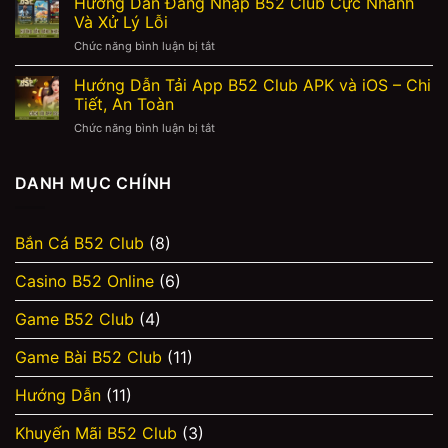
Hướng Dẫn Đăng Nhập B52 Club Cực Nhanh
Siêu
Link
Cách
Nhanh
Và Xử Lý Lỗi
Giả
Rút
Chóng
Chức năng bình luận bị tắt
ở
Tiền
Sau
Hướng
Từ
5
Dẫn
Hướng Dẫn Tải App B52 Club APK và iOS – Chi
B52
Phút
Đăng
Club
Tiết, An Toàn
Nhập
An
Chức năng bình luận bị tắt
ở
B52
Toàn,
Hướng
Club
Nhanh
Dẫn
Cực
Chóng
Tải
DANH MỤC CHÍNH
Nhanh
App
Và
B52
Xử
Club
Lý
Bắn Cá B52 Club
(8)
APK
Lỗi
và
Casino B52 Online
(6)
iOS
–
Chi
Game B52 Club
(4)
Tiết,
An
Game Bài B52 Club
(11)
Toàn
Hướng Dẫn
(11)
Khuyến Mãi B52 Club
(3)