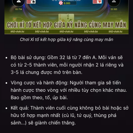
Chơi Xì tố kết hợp giữa kỹ năng cùng may mắn
Bộ bài sử dụng: Gồm 32 lá từ 7 đến A. Mỗi ván sẽ
có từ 2-5 thành viên, mỗi người nhận 2 lá riêng và
3-5 lá chung được mở trên bàn.
Vòng cược và hành động: Người tham gia sẽ tiến
hành cược theo vòng với nhiều tùy chọn khác nhau.
Bao gồm theo, tố, úp bài.
Kết quả: Thành viên cuối cùng không bỏ bài hoặc sở
hữu tổ hợp mạnh nhất (cù lũ, tứ quý, thùng phá
sảnh…) sẽ giành chiến thắng.