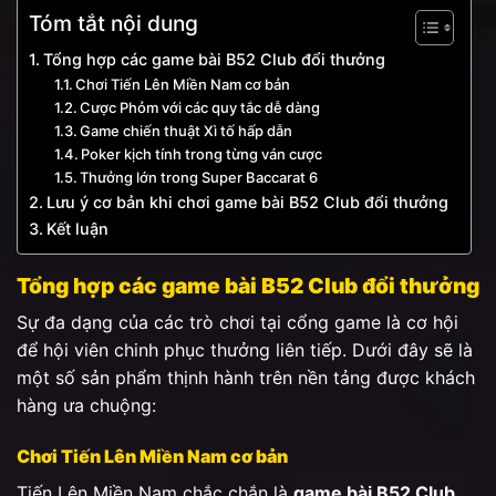
Tóm tắt nội dung
Tổng hợp các game bài B52 Club đổi thưởng
Chơi Tiến Lên Miền Nam cơ bản
Cược Phỏm với các quy tắc dễ dàng
Game chiến thuật Xì tố hấp dẫn
Poker kịch tính trong từng ván cược
Thưởng lớn trong Super Baccarat 6
Lưu ý cơ bản khi chơi game bài B52 Club đổi thưởng
Kết luận
Tổng hợp các game bài B52 Club đổi thưởng
Sự đa dạng của các trò chơi tại cổng game là cơ hội
để hội viên chinh phục thưởng liên tiếp. Dưới đây sẽ là
một số sản phẩm thịnh hành trên nền tảng được khách
hàng ưa chuộng:
Chơi Tiến Lên Miền Nam cơ bản
Tiến Lên Miền Nam chắc chắn là
game bài B52 Club