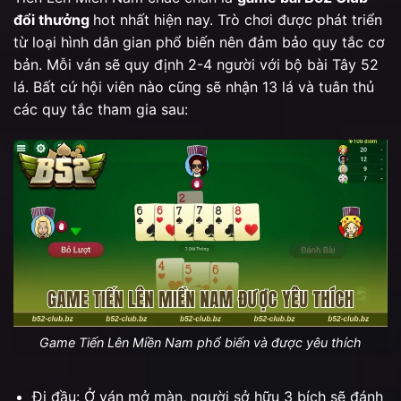
đổi thưởng
hot nhất hiện nay. Trò chơi được phát triển
từ loại hình dân gian phổ biến nên đảm bảo quy tắc cơ
bản. Mỗi ván sẽ quy định 2-4 người với bộ bài Tây 52
lá. Bất cứ hội viên nào cũng sẽ nhận 13 lá và tuân thủ
các quy tắc tham gia sau:
Game Tiến Lên Miền Nam phổ biến và được yêu thích
Đi đầu: Ở ván mở màn, người sở hữu 3 bích sẽ đánh