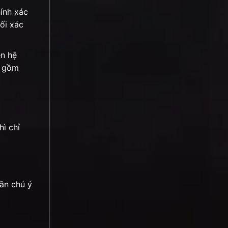
hính xác
hối xác
ên hệ
m gồm
hì chỉ
cần chú ý