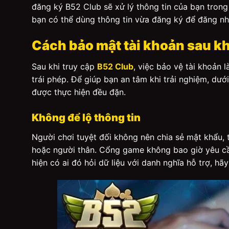
đăng ký B52 Club sẽ xử lý thông tin của bạn trong 
bạn có thể dùng thông tin vừa đăng ký để đăng nh
Cách bảo mật tài khoản sau kh
Sau khi truy cập
B52 Club
, việc bảo vệ tài khoản l
trái phép. Để giúp bạn an tâm khi trải nghiệm, dư
được thực hiện đều đặn.
Không để lộ thông tin
Người chơi tuyệt đối không nên chia sẻ mật khẩu, 
hoặc người thân. Cổng game không bao giờ yêu cầ
hiện có ai đó hỏi dữ liệu với danh nghĩa hỗ trợ, h