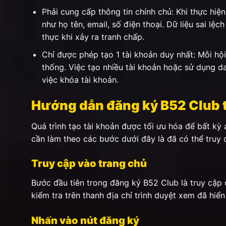
Phải cung cấp thông tin chính chủ: Khi thực hiệ
như họ tên, email, số điện thoại. Dữ liệu sai lệ
thực khi xảy ra tranh chấp.
Chỉ được phép tạo 1 tài khoản duy nhất: Mỗi hội
thống. Việc tạo nhiều tài khoản hoặc sử dụng da
việc khóa tài khoản.
Hướng dẫn đăng ký B52 Club 
Quá trình tạo tài khoản được tối ưu hóa để bất kỳ 
cần làm theo các bước dưới đây là đã có thể truy 
Truy cập vào trang chủ
Bước đầu tiên trong đăng ký B52 Club là truy cập 
kiểm tra trên thanh địa chỉ trình duyệt xem đã hiển
Nhấn vào nút đăng ký