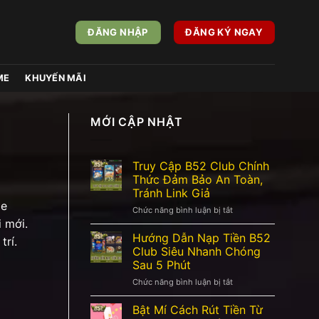
ĐĂNG NHẬP
ĐĂNG KÝ NGAY
ME
KHUYẾN MÃI
MỚI CẬP NHẬT
Truy Cập B52 Club Chính
Thức Đảm Bảo An Toàn,
Tránh Link Giả
me
Chức năng bình luận bị tắt
ở
 mới.
Truy
Cập
Hướng Dẫn Nạp Tiền B52
trí.
B52
Club Siêu Nhanh Chóng
Club
Sau 5 Phút
Chính
Chức năng bình luận bị tắt
ở
Thức
Hướng
Đảm
Dẫn
Bảo
Bật Mí Cách Rút Tiền Từ
Nạp
An