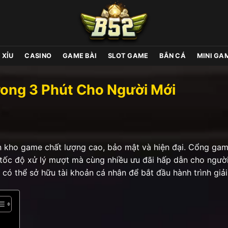
 XỈU
CASINO
GAME BÀI
SLOT GAME
BẮN CÁ
MINI GA
rong 3 Phút Cho Người Mới
ận kho game chất lượng cao, bảo mật và hiện đại. Cổng ga
, tốc độ xử lý mượt mà cùng nhiều ưu đãi hấp dẫn cho người
 có thể sở hữu tài khoản cá nhân để bắt đầu hành trình giải 