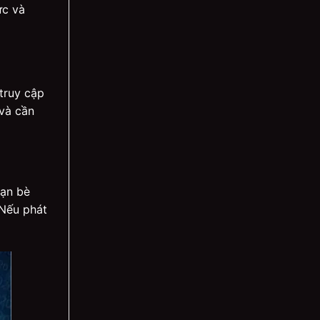
ức và
 truy cập
 và cần
bạn bè
 Nếu phát
.