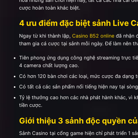
cược hoàn toàn khác biệt.
4 ưu điểm đặc biệt sảnh Live 
Ngay từ khi thành lập,
Casino B52 online
đã nhận đ
tham gia cá cược tại sảnh mỗi ngày. Để làm nên th
Tiên phong ứng dụng công nghệ streaming trực tiếp
4 camera chất lượng cao.
Có hơn 120 bàn chơi các loại, mức cược đa dạng t
Có tất cả các sản phẩm nổi tiếng hiện nay tại sòn
Tỷ lệ thưởng cao hơn các nhà phát hành khác, vì k
tiền cược.
Giới thiệu 3 sảnh độc quyền c
Sảnh Casino tại cổng game hiện chỉ phát triển 1 sả