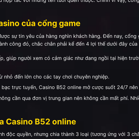
Casino của cổng game
ược sự tin yêu của hàng nghìn khách hàng. Đến nay, cổng 
ành công đó, chắc chắn phải kể đến 4 lợi thế dưới đây củ
, giúp người xem có cảm giác như đang ngồi tại hiện trườn
ừ nhỏ đến lớn cho các tay chơi chuyên nghiệp.
g bạc trực tuyến, Casino B52 online mở cược suốt 24/7 nên 
hông cần qua đơn vị trung gian nên không cần mất phí. Nhi
ủa Casino B52 online
nh độc quyền, nhưng chia thành 3 loại (tương ứng với 3 châ