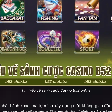
Tìm hiểu về sảnh cược Casino B52 online
phát hành khác, mà tự mình xây dựng một không gian độc 
ều hợp tác với những tên tuổi quen thuộc. Chính vì vậy, c