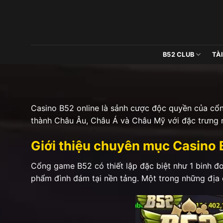
Bỏ
qua
nội
dung
B52 CLUB
TÀI
Casino B52 online là sảnh cược độc quyền của cổ
thành Châu Âu, Châu Á và Châu Mỹ với đặc trưng r
Giới thiệu chuyên mục Casino 
Cổng game B52 có thiết lập đặc biệt như 1 binh đ
phẩm đình đám tại nền tảng. Một trong những địa c