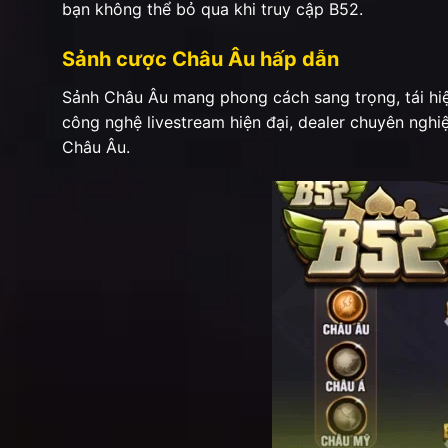
bạn không thể bỏ qua khi truy cập B52.
Sảnh cược Châu Âu hấp dẫn
Sảnh Châu Âu mang phong cách sang trọng, tái hiệ
công nghệ livestream hiện đại, dealer chuyên nghi
Châu Âu.