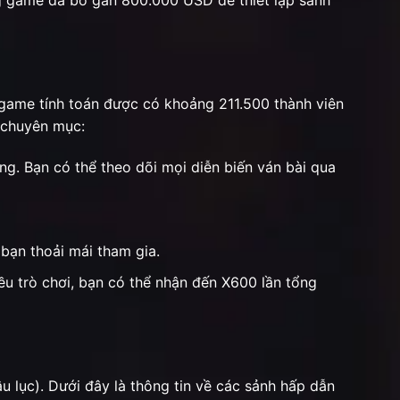
game tính toán được có khoảng 211.500 thành viên
a chuyên mục:
g. Bạn có thể theo dõi mọi diễn biến ván bài qua
bạn thoải mái tham gia.
ều trò chơi, bạn có thể nhận đến X600 lần tổng
u lục). Dưới đây là thông tin về các sảnh hấp dẫn