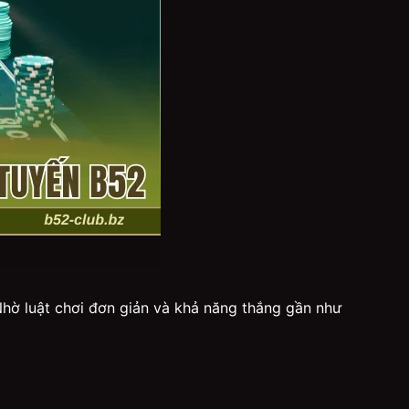
. Nhờ luật chơi đơn giản và khả năng thắng gần như