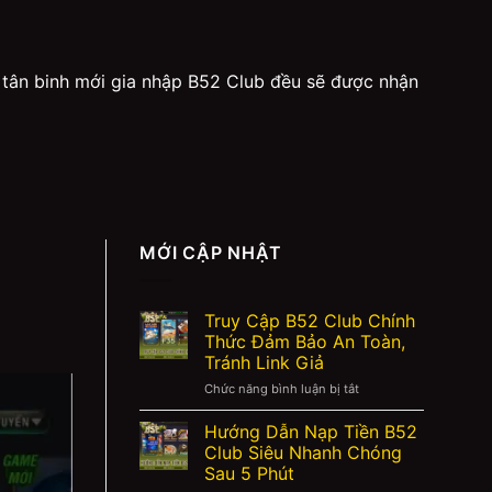
 tân binh mới gia nhập B52 Club đều sẽ được nhận
MỚI CẬP NHẬT
Truy Cập B52 Club Chính
Thức Đảm Bảo An Toàn,
Tránh Link Giả
Chức năng bình luận bị tắt
ở
Truy
Cập
Hướng Dẫn Nạp Tiền B52
B52
Club Siêu Nhanh Chóng
Club
Sau 5 Phút
Chính